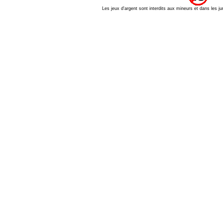
Les jeux d'argent sont interdits aux mineurs et dans les juri